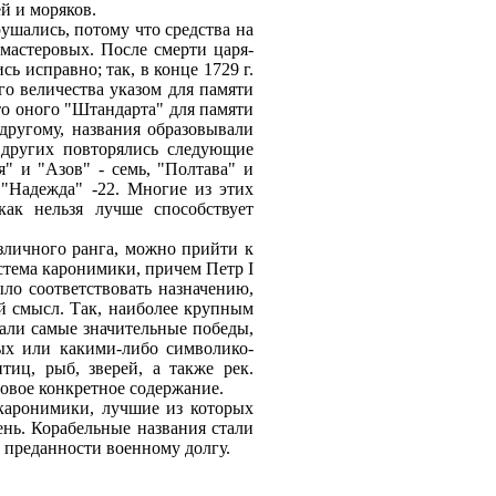
ей и моряков.
ушались, потому что средства на
мастеровых. После смерти царя-
 исправно; так, в конце 1729 г.
го величества указом для памяти
сто оного "Штандарта" для памяти
 другому, названия образовывали
 других повторялись следующие
я" и "Азов" - семь, "Полтава" и
, "Надежда" -22. Многие из этих
ак нельзя лучше способствует
зличного ранга, можно прийти к
истема каронимики, причем Петр I
ло соответствовать назначению,
й смысл. Так, наиболее крупным
вали самые значительные победы,
тых или какими-либо символико-
тиц, рыб, зверей, а также рек.
новое конкретное содержание.
 каронимики, лучшие из которых
ень. Корабельные названия стали
 преданности военному долгу.