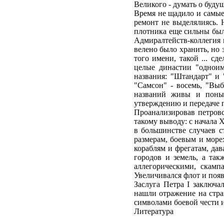
Великого - думать о будущ
Время не щадило и самые
ремонт не выделялиясь. 
плотника еще сильны был
Адмиралтейств-коллегия 
велено было хранить, но 
того имени, такой ... сд
целые династии "одноим
названия: "Штандарт" и 
"Самсон" - восемь, "Выб
названий живы и понын
утверждению и передаче 
Проанализировав петровс
такому выводу: с начала 
в большинстве случаев с
размерам, боевым и море
кораблям и фрегатам, дав
городов и земель, а так
аллегорическими, скамп
Увеличивался флот и появ
Заслуга Петра I заключа
нашли отражение на стра
символами боевой чести и
Литература