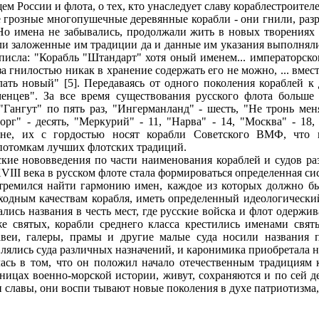
ем России и флота, о тех, кто унаследует славу кораблестроител
 грозные многопушечные деревянные корабли - они гнили, разр
Но имена не забывались, продолжали жить в новых творениях 
и заложенные им традиции да и данные им указания выполнялись
писла: "Корабль "Штандарт" хотя оный именем... императорско
за гнилостью никак в хранение содержать его не можно, ... вме
елать новый" [5]. Передаваясь от одного поколения кораблей к
енцев". За все время существования русского флота больше
"Гангут" по пять раз, "Ингерманланд" - шесть, "Не тронь мен
орг" - десять, "Меркурий" - 11, "Нарва" - 14, "Москва" - 18
е, их с гордостью носят корабли Советского ВМФ, что к
потомкам лучших флотских традиций.
кие нововведения по части наименования кораблей и судов ра
XVIII века в русском флоте стала формироваться определенная с
тремился найти гармонию имен, каждое из которых должно бы
ходным качествам корабля, иметь определенный идеологически
ались названия в честь мест, где русские войска и флот одержи
же святых, корабли среднего класса крестились именами свя
авеи, галеры, прамы и другие малые суда носили названия п
лялись суда различных назначений, и каронимика приобретала 
лась в том, что он положил начало отечественным традициям
ницах военно-морской истории, живут, сохраняются и по сей д
 славы, они воспи тывают новые поколения в духе патриотизма,