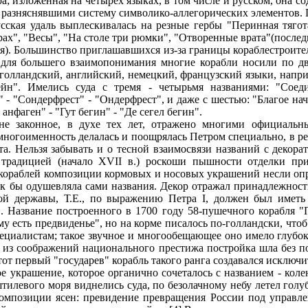
а; изложенная на четырех языках, в том числе и русском, она с
 разняснявшими систему символико-аллегорических элементов. 
усская удаль выплескивалась на резные гербы "Перинная тягот
трах", "Весы", "На столе три рюмки", "Отворенные врата"(после
я). Большинство приглашавшихся из-за границы кораблестроите
 для большего взаимопонимания многие корабли носили по дв
 голландский, английский, немецкий, французский языки, наприм
йн". Имелись суда с тремя - четырьмя названиями: "Соед
" - "Сондерфрест" - "Ондерфрест", и даже с шестью: "Благое нач
 анфаген" - "Гут бегин" - "Де сегел бегин".
лне законное, в духе тех лет, отражено многими официаль
 многоименность делалась и поощрялась Петром специально, в р
та. Нельзя забывать и о тесной взаимосвязи названий с декор
 традицией (начало XVII в.) роскоши пышности отделки при
 кораблей композиции кормовых и носовых украшений несли оп
ак бы одушевляла сами названия. Декор отражал принадлежност
ой державы, Т.Е., по выражению Петра I, должен был иметь
. Название построенного в 1700 году 58-пушечного корабля "
му есть предвиденье", но на корме писалось по-голландски, что
ециалистам; такое звучное и многообещающее оно имело глубок
то из соображений национального престижа постройка шла без 
тот первый "государев" корабль такого ранга создавался исключ
е украшение, которое органично сочеталось с названием - кол
штилевого моря виднелись суда, по безолачному небу летел голу
омпозиции ясен: превидение превращения России под управл