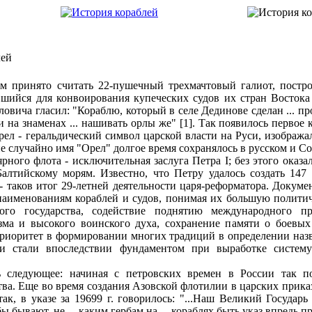
лей
м принято считать 22-пушечный трехмачтовый галиот, постро
вшийся для конвоирования купеческих судов их стран Восток
овича гласил: "Кораблю, который в селе Дединове сделан ... пр
 и на знаменах ... нашивать орлы же" [1]. Так появилось первое
ел - геральдический символ царской власти на Руси, изображал
не случайно имя "Орел" долгое время сохранялось в русском и 
рного флота - исключительная заслуга Петра I; без этого оказа
алтийскому морям. Известно, что Петру удалось создать 147
- таков итог 29-летней деятельности царя-реформатора. Докуме
наименованиям кораблей и судов, понимая их большую полити
го государства, содействие поднятию международного пр
зма и высокого воинского духа, сохранение памяти о боевых
риоритет в формировании многих традиций в определении наз
ии стали впоследствии фундаментом при выработке систем
 следующее: начиная с петровских времен в России так по
тва. Еще во время создания Азовской флотилии в царских прика
ак, в указе за 19699 г. говорилось: "...Наш Великий Государь 
ы бывают, не ... каким гербам на ... кораблях быть указ впредь при