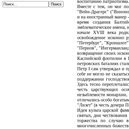
воспитанию патриотизма.
Вместе с тем, он мог по
"Вейн-Драгерс" ("Виноно
и на иностранный манер -
время создания Балтий
эмблематические имена, 
начале XVIII века роди
освобождение исконно ру
"Петербург", "Кроншлот"
"Пернов", "Ингерманланд
возвращение своих искон
Каспийской флотилии в 1
петровских баталиях стал
Петр I сам утверждал и п
себе не могло не сказать
поддержании господствов
Здесь тесно переплетали
честь царствующих осо
незыблемости монархии, 
отличались особо богатым
"Лизет" (в честь дочери П
Идея культа царской фам
святых, дни чествования
торжества по случаю в
многочисленных божестве