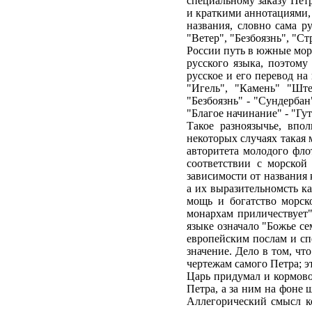
специальному заказу Петр
и краткими аннотациями,
названия, словно сама р
"Ветер", "Безбоязнь", "С
России путь в южные мор
русского языка, поэтому
русское и его перевод на
"Игель", "Камень" "Ште
"Безбоязнь" - "Сундербан
"Благое начинание" - "Гут
Такое разноязычье, впо
некоторых случаях такая
авторитета молодого фло
соответствии с морской
зависимости от названия
а их выразительномсть к
мощь и богатство морск
монархам приличествует"
языке означало "Божье се
европейским послам и сп
значение. Дело в том, ч
чертежам самого Петра; э
Царь придумал и кормово
Петра, а за ним на фоне 
Аллегорический смысл к