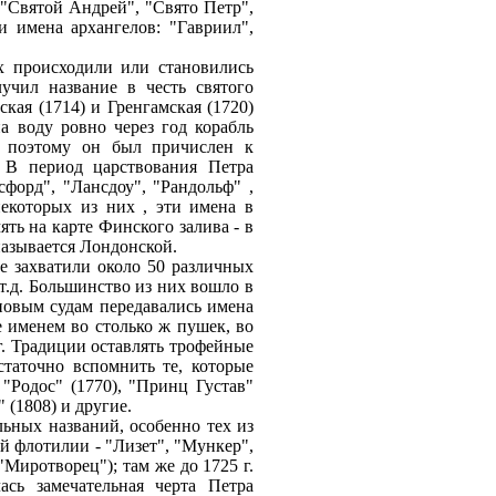
 "Святой Андрей", "Свято Петр",
и имена архангелов: "Гавриил",
х происходили или становились
учил название в честь святого
кая (1714) и Гренгамская (1720)
а воду ровно через год корабль
, поэтому он был причислен к
. В период царствования Петра
форд", "Лансдоу", "Рандольф" ,
некоторых из них , эти имена в
ять на карте Финского залива - в
называется Лондонской.
е захватили около 50 различных
 т.д. Большинство из них вошло в
 новым судам передавались имена
е именем во столько ж пушек, во
 г. Традиции оставлять трофейные
таточно вспомнить те, которые
 "Родос" (1770), "Принц Густав"
" (1808) и другие.
ьных названий, особенно тех из
й флотилии - "Лизет", "Мункер",
"Миротворец"); там же до 1725 г.
ась замечательная черта Петра