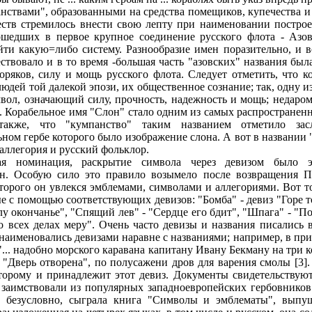
нствами", образованными на средства помещиков, купечества и 
ществ стремилось внести свою лепту при наименовании постр
вошедших в первое крупное соединение русского флота - Азо
йти какую=либо систему. Разнообразие имен поразительно, и в
твовало и в то время -большая часть "азовских" названия был
оряков, силу и мощь русского флота. Следует отметить, что к
юдей той далекой эпози, их общественное сознание; так, одну и
мвол, означающий силу, прочность, надежность и мощь; недаро
". Корабельное имя "Слон" стало одним из самых распространен
акже, что "кумпанство" таким названием отметило засл
ном гербе которого было изображение слона. А вот в названии
аллегория и русский фольклор.
кая номинация, раскрытие символа через девизом было э
ан. Особую сило это правило возымело после возвращения Пе
оторого он увлекся эмблемами, символами и аллегориями. Вот 
 с помощью соответствующих девизов: "Бомба" - девиз "Горе то
у окончанье", "Спящий лев" - "Сердце его бдит", "Шпага" - "По
 всех делах меру". Очень часто девизы и названия писались 
наименовались девизами наравне с названиями; например, в при
о "... надобно морского каравана капитану Ивану Бекману на три
, "Дверь отворена", по полусажени дров для варения смолы [3]
торому и принадлежит этот девиз. Документы свидетельствуют
заимствовали из популярных западноевропейских гербовников
, безусловно, сыграла книга "Символы и эмблематы", выпу