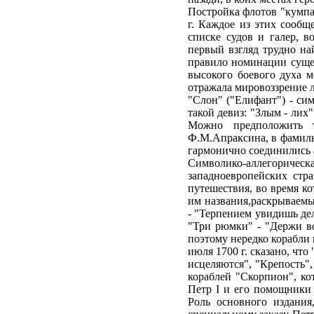
Постройка флотов "кумпа
г. Каждое из этих сооб
списке судов и галер, 
первый взгляд трудно на
правило номинации сущес
высокого боевого духа м
отражала мировоззрение л
"Слон" ("Елифант") - си
такой девиз: "Злым - лих
Можно предположить т
Ф.М.Апраксина, в фамиль
гармонично соединились 
Символико-аллегоричес
западноевропейских стр
путешествия, во время к
им названия,раскрываемые
- "Терпением увидишь дел
"Три рюмки" - "Держи во
поэтому нередко корабли 
июля 1700 г. сказано, чт
исцеляются", "Крепость"
кораблей "Скорпион", ко
Петр I и его помощники 
Роль основного издания