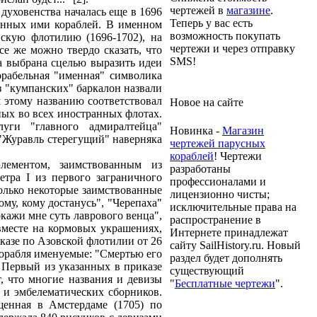
чертежей в
магазине
.
духовенства началась еще в 1696
Теперь у вас есть
оенных ими кораблей. В именном
возможность покупать
вскую флотилию (1696-1702), на
чертежи и через отправку
се же можно твердо сказать, что
SMS!
а выбрана сцелью выразить идеи
орабельная "именная" символика
з "кумпанских" баркалон назвали
м этому названию соответствовал
Новое на сайте
ных во всех иностранных флотах.
уги "главного адмиралтейца"
Новинка -
Магазин
 "Журавль стерегущий" наверняка
чертежей парусных
кораблей
! Чертежи
лементом, заимствованным из
разработаны
тра I из первого заграничного
профессионалами и
только некоторые заимствованные
лицензионно чисты;
му, кому достанусь", "Черепаха"
исключительные права на
кажи мне суть лаврового венца",
распространение в
вместе на кормовых украшениях,
Интернете принадлежат
казе по Азовской флотилии от 26
сайту SailHistory.ru. Новый
 корабля именуемые: "Смертью его
раздел будет дополнять
. Первый из указанных в приказе
существующий
, что многие названия и девизы
"
Бесплатные чертежи
".
 и эмбелематических сборников.
щенная в Амстердаме (1705) по