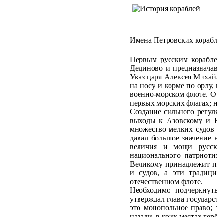
Имена Петровских кораб
Первым русским корабле
Дединово и предназнача
Указ царя Алексея Михайл
на носу и корме по орлу,
военно-морском флоте. Ор
первых морских флагах; 
Создание сильного регуля
выходы к Азовскому и Б
множество мелких судов 
давал большое значение 
величия и мощи русско
национального патриоти
Великому принадлежит п
и судов, а эти традиц
отечественном флоте.
Необходимо подчеркнуть
утверждал глава государс
это монопольное право; т
назади, в коих местах герб