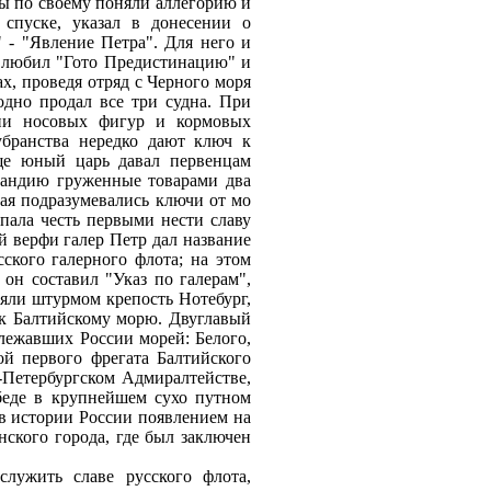
ы по своему поняли аллегорию и
 спуске, указал в донесении о
 - "Явление Петра". Для него и
ь любил "Гото Предистинацию" и
ах, проведя отряд с Черного моря
одно продал все три судна. При
ции носовых фигур и кормовых
убранства нередко дают ключ к
еще юный царь давал первенцам
лландию груженные товарами два
чая подразумевались ключи от мо
пала честь первыми нести славу
 верфи галер Петр дал название
ского галерного флота; на этом
он составил "Указ по галерам",
зяли штурмом крепость Нотебург,
 к Балтийскому морю. Двуглавый
лежавших России морей: Белого,
ой первого фрегата Балтийского
Петербургском Адмиралтействе,
беде в крупнейшем сухо путном
в истории России появлением на
нского города, где был заключен
служить славе русского флота,