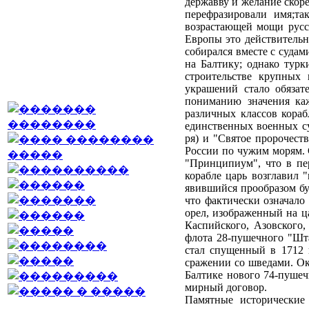
державву и желание скор
перефразировали имя;та
возрастающей мощи русск
Европы это действительн
собирался вместе с судам
на Балтику; однако турк
строительстве крупных
украшений стало обязат
пониманию значения каж
различных классов кораб
единственных военных су
ря) и "Святое пророчест
России по чужим морям. 
"Принципиум", что в пер
корабле царь возглавил 
явившийся прообразом бу
что фактически означало
орел, изображенный на ц
Каспийского, Азовского,
флота 28-пушечного "Шт
стал спущенный в 1712 
сражении со шведами. Ок
Балтике нового 74-пушеч
мирный договор.
Памятные исторические 