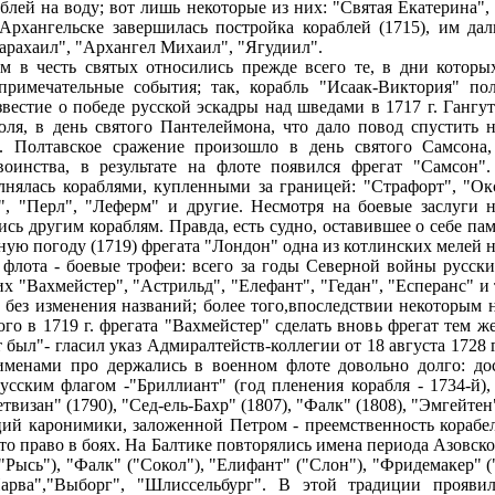
блей на воду; вот лишь некоторые из них: "Святая Екатерина",
Архангельске завершилась постройка кораблей (1715), им дал
арахаил", "Архангел Михаил", "Ягудиил".
м в честь святых относились прежде всего те, в дни которы
примечательные события; так, корабль "Исаак-Виктория" пол
вестие о победе русской эскадры над шведами в 1717 г. Гангутс
я, в день святого Пантелеймона, что дало повод спустить н
". Полтавское сражение произошло в день святого Самсона
воинства, в результате на флоте появился фрегат "Самсон"
лнялась кораблями, купленными за границей: "Страфорт", "Окс
", "Перл", "Леферм" и другие. Несмотря на боевые заслуги 
сь другим кораблям. Правда, есть судно, оставившее о себе пам
ную погоду (1719) фрегата "Лондон" одна из котлинских мелей 
флота - боевые трофеи: всего за годы Северной войны русски
их "Вахмейстер", "Астрильд", "Елефант", "Гедан", "Есперанс" и
а без изменения названий; более того,впоследствии некоторым
го в 1719 г. фрегата "Вахмейстер" сделать вновь фрегат тем ж
т был"- гласил указ Адмиралтейств-коллегии от 18 августа 1728
менами про держались в военном флоте довольно долго: дос
усским флагом -"Бриллиант" (год пленения корабля - 1734-й),
етвизан" (1790), "Сед-ель-Бахр" (1807), "Фалк" (1808), "Эмгейтен
ий каронимики, заложенной Петром - преемственность корабел
то право в боях. На Балтике повторялись имена периода Азовско
("Рысь"), "Фалк" ("Сокол"), "Елифант" ("Слон"), "Фридемакер" (
рва","Выборг", "Шлиссельбург". В этой традиции проявил