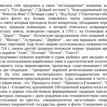
зволить себе придумать и такие "нестандартные" названия, ка
сец"), "Гут-Драгерс" ("Добрый вестник"), "Благодарованный т
 "Флигель-Фам" ("Летящая слава"), "Ягд-Хунд" ("Охотничья соба
ского флота все больше появлялись черты национальных
на смену которым приходили более конкретные, обладавшие оп
лась традиция номинации, в которой отмечалось возвраще
сских земель, возведение городов; в 1703 г. на Олонецкой 
, "Дерпт", "Нарва". Логическим продолжением этих названий м
", "Москву", "Астрахань", "Дербент" - все они выражали любов
ных територий. Еще более широко использовались названия-то
724 г., начало другой традиции положили первые традиции ар
и корабли "Азов", "Полтава" "Лесное", "Гангут".
ридумывал название кораблям и судам, выбирал дни закладки и 
ся на использовании корабельных имен в идеологической политик
авшего тогда мировоззрения, пропаганде существовавшего об
сь две тенденции - "крещение" кораблей религиозными названи
б. На этих именах воспитывались верноподданические чув
божественном происхождении власти. Суда, названные в честь 
 убранством - это "Принцесса Анна", "Принцесса Елизавета", "На
етра I - Елизаветы), крупнейший 100-пушечный корабль носил имя
илии и церкви способствовала формированию традиции присво
 которых совпадали с днем рождения или тезоименитством член
ступления на престол, совершеннолетия августейших отпр
нных покровителей государства, армии и флота. Специально дл