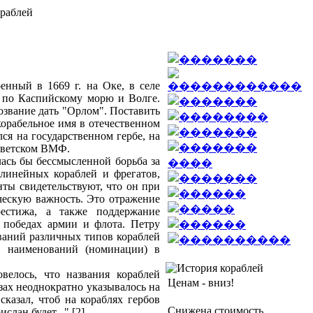
енный в 1669 г. на Оке, в селе
а по Каспийскому морю и Волге.
озвание дать "Орлом". Поставить
 корабельное имя в отечественном
ся на государственном гербе, на
Советском ВМФ.
лась бы бессмысленной борьба за
 линейных кораблей и фрегатов,
нты свидетельствуют, что он при
ческую важность. Это отражение
естижа, а также поддержание
 победах армии и флота. Петру
ваний различных типов кораблей
у наименований (номинации) в
велось, что названия кораблей
Ценам - вниз!
зах неоднократно указывалось на
сказал, чтоб на кораблях гербов
Снижена стоимость
слан будет..." [2].