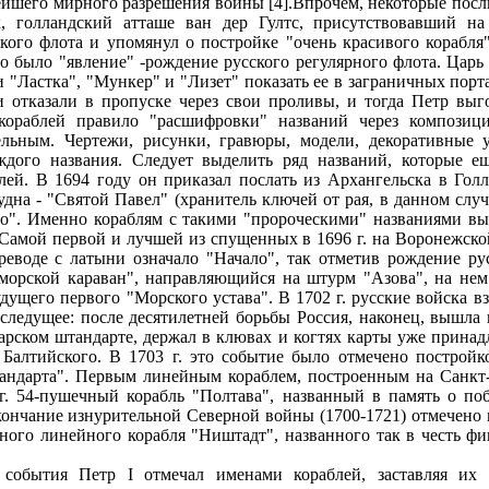
ейшего мирного разрешения войны [4].Впрочем, некоторые посл
к, голландский атташе ван дер Гултс, присутствовавший на
ого флота и упомянул о постройке "очень красивого корабля"
о было "явление" -рождение русского регулярного флота. Цар
и "Ластка", "Мункер" и "Лизет" показать ее в заграничных порт
и отказали в пропуске через свои проливы, и тогда Петр выг
 кораблей правило "расшифровки" названий через компози
ельным. Чертежи, рисунки, гравюры, модели, декоративные 
дого названия. Следует выделить ряд названий, которые 
лей. В 1694 году он приказал послать из Архангельска в Го
дна - "Святой Павел" (хранитель ключей от рая, в данном слу
во". Именно кораблям с такими "пророческими" названиями вы
Самой первой и лучшей из спущенных в 1696 г. на Воронежской
еводе с латыни означало "Начало", так отметив рождение рус
"морской караван", направляющийся на штурм "Азова", на нем 
дущего первого "Морского устава". В 1702 г. русские войска в
 следущее: после десятилетней борьбы Россия, наконец, вышла
арском штандарте, держал в клювах и когтях карты уже принад
 Балтийского. В 1703 г. это событие было отмечено постройк
андарта". Первым линейным кораблем, построенным на Санкт-
г. 54-пушечный корабль "Полтава", названный в память о по
ончание изнурительной Северной войны (1700-1721) отмечено 
ного линейного корабля "Ништадт", названного так в честь фи
события Петр I отмечал именами кораблей, заставляя их 