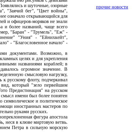
одержала 840 рисунков с девизами
Появлялись и шуточные, озорные
прочие новости
а", "Заячий бег", "Цвет войны",
днее означало открывающийся для
лей и офицеров-моряков не знали
а и более названий, чаще всего
ер, "Баран" - "Трумель", "Еж" -
инение" "Уния" - "Ейнихкейт",
ало" - "Благословенное начало" -
ными документами. Возможно, в
екламных целях и для укрепления
ативными названиями кораблей; в
давалось огромное значение. В
ределенную смысловую нагрузку,
ь к русскому флоту, подчеркивал
 вид, который "зело первейшим
Гото Предистинация" на русском
б смысл имени был более понятен
о символическое и политическое
помощи иностранных мастеров по
ительно руками русских.
енопреклоненная фигура апостола
бь, неся в клюве миртовую ветвь.
ением Петра в сильную морскую