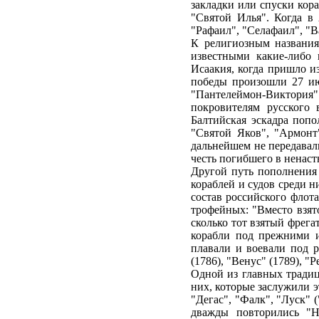
закладки или спуски кора
"Святой Илья". Когда в 
"Рафаил", "Селафаил", "В
К религиозным названия
известными какие-либо 
Исаакия, когда пришло из
победы произошли 27 июл
"Пантелеймон-Виктория
покровителям русского 
Балтийская эскадра попо
"Святой Яков", "Армонт
дальнейшем не передавали
честь погибшего в ненаст
Другой путь пополнения 
кораблей и судов среди н
состав российского флот
трофейных: "Вместо взято
сколько тот взятый фрега
корабли под прежними и
плавали и воевали под р
(1786), "Венус" (1789), "Р
Одной из главных традиц
них, которые заслужили э
"Дегас", "Фалк", "Луск" 
дважды повторились "На