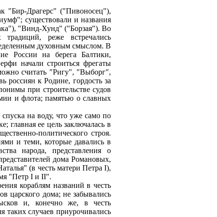
к "Бир-Драгерс" ("Пивоносец"),
риумф"; существовали и названия
ка"), "Винд-Хунд" ("Борзая"). Во
 традиций, реже встречались
ределенным духовным смыслом. В
ние России на берега Балтики,
верфи начали строиться фрегаты
ожно считать "Ригу", "Выборг",
ь россиян к Родине, гордость за
понимы при строительстве судов
мии и флота; памятью о славных
спуска на воду, что уже само по
е; главная ее цель заключалась в
щественно-политического строя.
ями и теми, которые давались в
ства народа, представления о
представителей дома Романовых,
талья" (в честь матери Петра I),
 "Петр I и II".
ения кораблям названий в честь
ов царского дома; не забывались
ысков и, конечно же, в честь
я таких случаев приурочивались