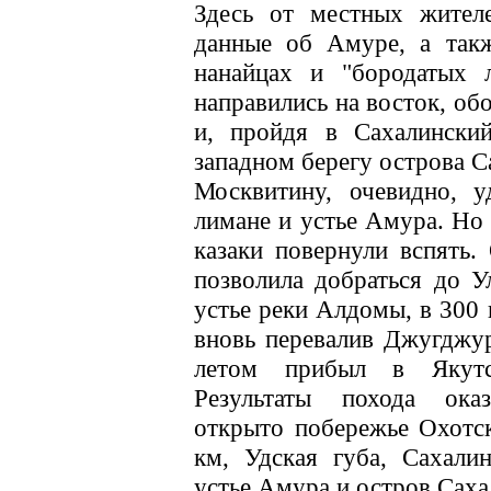
Здесь от местных жител
данные об Амуре, а такж
нанайцах и "бородатых 
направились на восток, об
и, пройдя в Сахалинский
западном берегу острова С
Москвитину, очевидно, 
лимане и устье Амура. Но 
казаки повернули вспять.
позволила добраться до У
устье реки Алдомы, в 300 
вновь перевалив Джугджу
летом прибыл в Якутс
Результаты похода ока
открыто побережье Охотс
км, Удская губа, Сахали
устье Амура и остров Саха