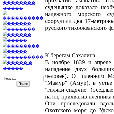
прихватив аманатов. П
суденышке доказало необх
надежного морского су
соорудили два 17-метровы
русского тихоокеанского фл
К берегам Сахалина
В ноябре 1639 и апреле 
нападение двух больши
человек). От пленного М
"Мамур" (Амур), в устье
"гиляки сидячие" (оседлые
на юг, прихватив пленника 
Они проследовали вдоль
Охотского моря до Удско