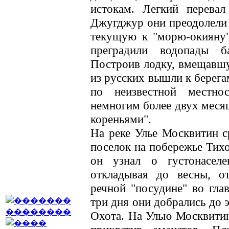
истокам. Легкий перева
Джугджур они преодолели з
текущую к "морю-окияну"
преградили водопады б
Построив лодку, вмещавшу
из русских вышли к берега
по неизвестной местнос
немногим более двух месяц
кореньями".
На реке Улье Москвитин с
поселок на побережье Тихо
он узнал о густонасел
откладывая до весны, о
речной "посудине" во глав
три дня они добрались до 
Охота. На Улью Москвитин 