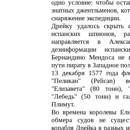
одно условие: чтобы оста
знатных джентльменов, кот
снаряжение экспедиции.
Дрейку удалось скрыть 
испанских шпионов, р
направляется в Алекс
дезинформации испан
Бернандино Мендоса не 
пути пирату в Западное по
13 декабря 1577 года фл
"Пеликан" (Pelican) 
"Елизавета" (80 тонн), 
"Лебедь" (50 тонн) и га
Плимут.
Во времена королевы Ели
обмера судов не сущес
корабля Дрейка в разных и