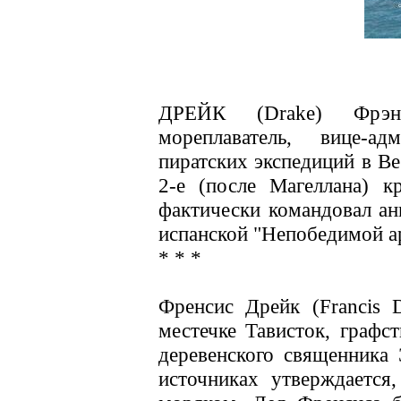
ДРЕЙК (Drake) Фрэнс
мореплаватель, вице-ад
пиратских экспедиций в В
2-е (после Магеллана) к
фактически командовал ан
испанской "Непобедимой а
* * *
Френсис Дрейк (Francis 
местечке Тависток, графс
деревенского священника
источниках утверждается