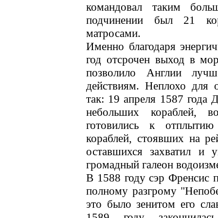
командовал таким боль
подчинении был 21 ко
матросами.
Именно благодаря энерги
год отсрочен выход в мо
позволило Англии лучш
действиям. Неплохо для 
так: 19 апреля 1587 года 
небольших кораблей, в
готовились к отплыти
кораблей, стоявших на ре
оставшихся захватил и 
громадный галеон водоизм
В 1588 году сэр Френсис 
полному разгрому "Непоб
это было зенитом его сла
1589 году закончила