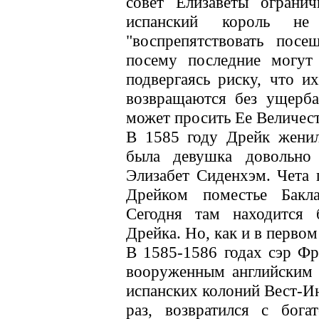
совет Елизаветы ограни
испанский король не
"воспрепятствовать пос
посему последние могут 
подвергаясь риску, что и
возвращаются без ущерба
может просить Ее Величеств
В 1585 году Дрейк женил
была девушка довольно 
Элизабет Сиденхэм. Чета 
Дрейком поместье Бакл
Сегодня там находится
Дрейка. Но, как и в первом
В 1585-1586 годах сэр Фр
вооруженным английским 
испанских колоний Вест-Ин
раз, возвратился с бог