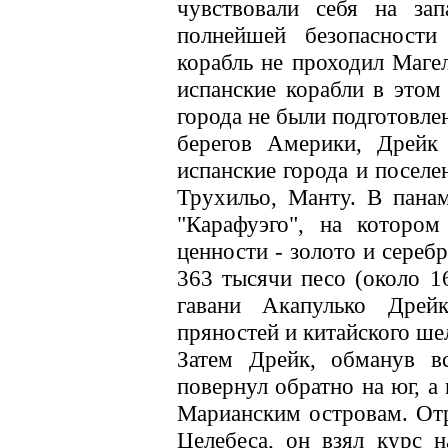
чувствовали себя на за
полнейшей безопасности
корабль не проходил Маге
испанские корабли в этом
города не были подготовле
берегов Америки, Дрейк 
испанские города и поселе
Трухильо, Манту. В панам
"Карафуэго", на котором
ценности - золото и сереб
363 тысячи песо (около 16
гавани Акапулько Дрей
пряностей и китайского ше
Затем Дрейк, обманув в
повернул обратно на юг, а
Марианским островам. Отр
Целебеса, он взял курс