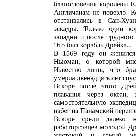
благословения королевы Е
Англичанам не повезло. К
отстаивались в Сан-Хуа
эскадра. Только один к
западни и после трудного
Это был корабль Дрейка...
В 1569 году он женилс
Ньюман, о которой мне
Известно лишь, что бра
умерла двенадцать лет спус
Вскоре после этого Дре
плавания через океан,
самостоятельную экспеди
набег на Панамский переше
Вскоре среди далеко 
работорговцев молодой Др
жестокий и самый уда