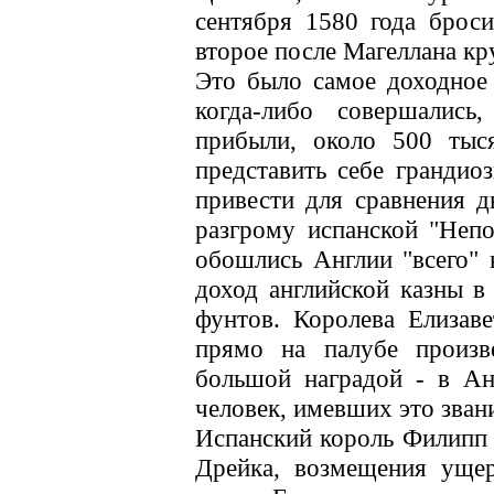
сентября 1580 года брос
второе после Магеллана кр
Это было самое доходное 
когда-либо совершалис
прибыли, около 500 тыс
представить себе грандио
привести для сравнения д
разгрому испанской "Неп
обошлись Англии "всего" 
доход английской казны в
фунтов. Королева Елизаве
прямо на палубе произв
большой наградой - в Ан
человек, имевших это зван
Испанский король Филипп I
Дрейка, возмещения ущер