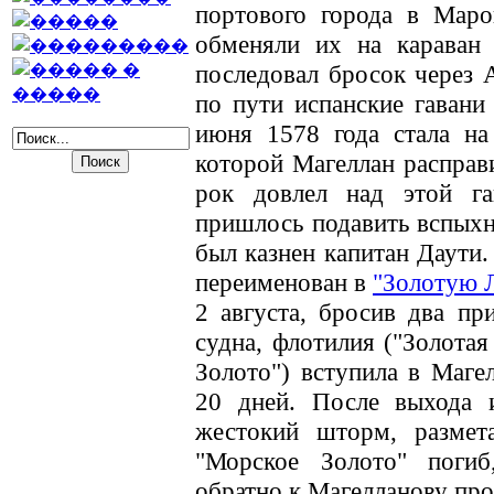
портового города в Маро
обменяли их на караван 
последовал бросок через А
по пути испанские гавани
июня 1578 года стала на
которой Магеллан расправ
рок довлел над этой г
пришлось подавить вспыхн
был казнен капитан Даути.
переименован в
"Золотую Л
2 августа, бросив два п
судна, флотилия ("Золотая
Золото") вступила в Маге
20 дней. После выхода 
жестокий шторм, размет
"Морское Золото" погиб
обратно к Магелланову про