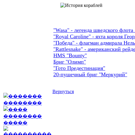
"Wasa" - легенда шведского флота 
"Royal Caroline" - яхта короля Геор
"Победа" - флагман адмирала Нел
"Rattlesnake" - американский рейд
HMS "Bounty"
Бриг "Олимп"
"Гото Предестинация"
20-пушечный бриг "Меркурий"
Вернуться