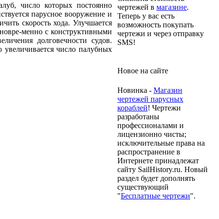
алуб, число которых постоянно
чертежей в
магазине
.
нствуется парусное вооружение и
Теперь у вас есть
ичить скорость хода. Улучшается
возможность покупать
дновре-менно с конструктивными
чертежи и через отправку
еличения долговечности судов.
SMS!
о увеличивается число палубных
Новое на сайте
Новинка -
Магазин
чертежей парусных
кораблей
! Чертежи
разработаны
профессионалами и
лицензионно чисты;
исключительные права на
распространение в
Интернете принадлежат
сайту SailHistory.ru. Новый
раздел будет дополнять
существующий
"
Бесплатные чертежи
".