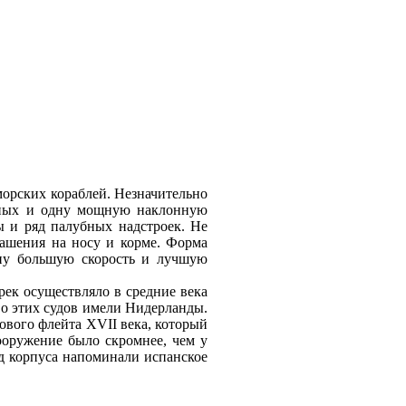
морских кораблей. Незначительно
ычных и одну мощную наклонную
ы и ряд палубных надстроек. Не
ашения на носу и корме. Форма
ону большую скорость и лучшую
рек осуществляло в средние века
во этих судов имели Нидерланды.
ового флейта XVII века, который
вооружение было скромнее, чем у
ид корпуса напоминали испанское