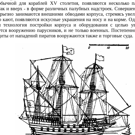
бычной для кораблей XV столетия, появляются несколько п
 так и вверх - в форме различных палубных надстроек. Соверше
ерьезно занимаются внешними обводами корпуса, стремясь увел
о кают, появляются искусные украшения на носу и на корме. О
я технология постройки корпуса и оборудования с целью ув
тся вооружению парусников, и не только военных. Постепенн
иты от нападений пиратов вооружаются также и торговые суда.