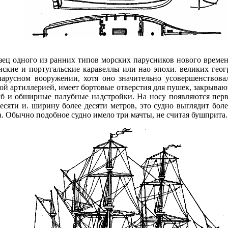
зец одного из ранних типов морских парусников нового времени
ские и португальские каравеллы или нао эпохи. великих гео
парусном вооружении, хотя оно значительно усовершенствова
й артиллерией, имеет бортовые отверстия для пушек, закрыв
уб и обширные палубные надстройки. На носу появляются пер
сяти и. ширину более десяти метров, это судно выглядит боле
. Обычно подобное судно имело три мачты, не считая бушприта.