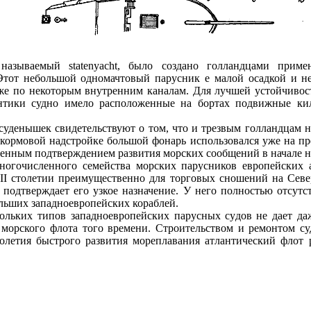
 называемый statenyacht, было создано голландцами прим
Этот небольшой одномачтовый парусник е малой осадкой и 
кже по некоторым внутренним каналам. Для лучшей устойчиво
нтики судно имело расположенные на бортах подвижные кил
суденышек свидетельствуют о том, что и трезвым голландцам 
кормовой надстройке большой фонарь использовался уже на пр
венным подтверждением развития морских сообщений в начале н
огочисленного семейства морских парусников европейских ат
II столетии преимущественно для торговых сношений на Севе
 подтверждает его узкое назначение. У него полностью отсут
ольших западноевропейских кораблей.
ольких типов западноевропейских парусных судов не дает да
 морского флота того времени. Строительством и ремонтом су
столетия быстрого развития мореплавания атлантический флот 