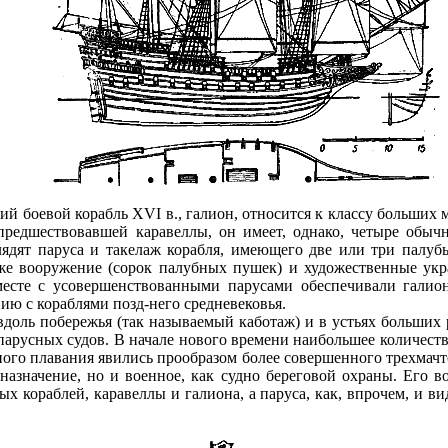
й боевой корабль XVI в., галион, относится к классу больших 
 предшествовавшей каравеллы, он имеет, однако, четыре об
ядят паруса и такелаж корабля, имеющего две или три палуб
же вооружение (сорок палубных пушек) и художественные укр
месте с усовершенствованными парусами обеспечивали гали
ию с кораблями позд-него средневековья.
вдоль побережья (так называемый каботаж) и в устьях больших 
парусных судов. В начале нового времени наибольшее количест
ого плавания явились прообразом более совершенного трехмачт
 назначение, но и военное, как судно береговой охраны. Его 
х кораблей, каравеллы и галиона, а паруса, как, впрочем, и в