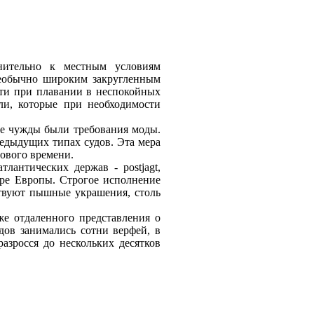
енительно к местным условиям
необычно широким закругленным
сти при плавании в неспокойных
и, которые при необходимости
не чужды были требования моды.
едыдущих типах судов. Эта мера
ового времени.
лантических держав - postjagt,
ре Европы. Строгое исполнение
ствуют пышные украшения, столь
же отдаленного представления о
дов занимались сотни верфей, в
разросся до нескольких десятков