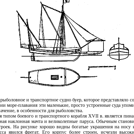
рыболовное и транспортное судно буер, которое представляло с
рии море-плавания эти маленькие, просто устроенные суда упоми
начение, в особенности для рыболовства.
ипом боевого и транспортного корабля XVII в. является пина
ная наклонная мачта и великолепные паруса. Обычным станови
троек. На рисунке хорошо видны богатые украшения на носу 
сса явился фрегат. Его корпус более строен, исчезли высок