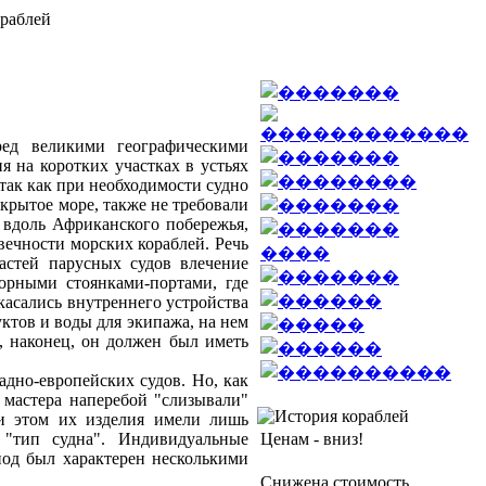
ред великими географическими
 на коротких участках в устьях
так как при необходимости судно
открытое море, также не требовали
 вдоль Африканского побережья,
вечности морских кораблей. Речь
астей парусных судов влечение
орными стоянками-портами, где
асались внутреннего устройства
ктов и воды для экипажа, на нем
и, наконец, он должен был иметь
адно-европейских судов. Но, как
 мастера наперебой "слизывали"
ри этом их изделия имели лишь
"тип судна". Индивидуальные
Ценам - вниз!
иод был характерен несколькими
Снижена стоимость