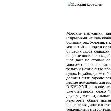
Морские парусники зап
открытиями использовали
больших рек. Условия, в 
могло зайти в порт и стат
от своих судов слишком 
впервые поставили кораб
шла даже не столько об
многомесячного плавани
только и можно было про
судов. Корабль должен бы
должны были удобно разм
жилые помещения для ве
В XVI-XVII вв. в океанс
уже отмечалось, слово "
друг у друга отдельные
некоторые общие призн
исполнения даже одноти
тенденциями в строительс