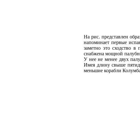
На рис. представлен обра
напоминает первые испан
заметно это сходство в 
снабжена мощной палубно
У нее не менее двух пал
Имея длину свыше пятиде
меньшие корабли Колумба