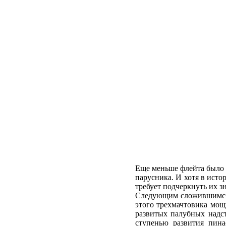
Еще меньше флейта было 
парусника. И хотя в исто
требует подчеркнуть их з
Следующим сложившимся т
этого трехмачтовика мощ
развитых палубных надс
ступенью развития пина