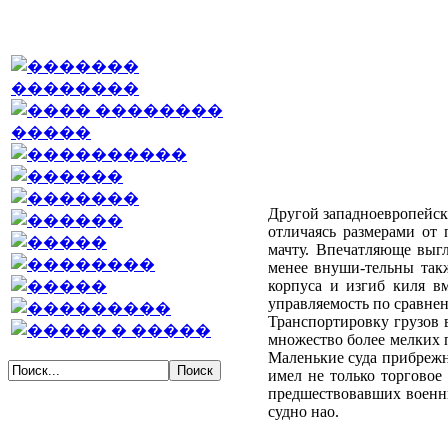
Другой западноевропейски
отличаясь размерами от
мачту. Впечатляюще выгл
менее внуши-тельны так
корпуса и изгиб киля в
управляемость по сравнен
Транспортировку грузов 
множество более мелких 
Маленькие суда прибрежн
имел не только торговое
предшествовавших военны
судно нао.