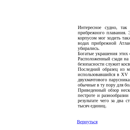
Интересное судно, так
прибрежного плавания. 
корпусом мог ходить та
водах прибрежной Атла
убирались.
Богатые украшения этих 
Расположенный сзади на 
безопасности служит кос
Последний образец из мн
использовавшийся в XV 
двухмачтового парусника
обычные в ту пору для б
Приведенный обзор неск
пестроте и разнообразии
результате чего за два 
тысяч единиц.
Вернуться