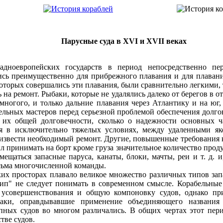
Парусные суда в XVI и XVII веках
адноевропейских государств в период непосредственно пе
сь преимущественно для прибрежного плавания и для плавания
которых совершались эти плавания, были сравнительно легкими, 
ь на ремонт. Рыбаки, которые не удалялись далеко от берегов в 
многого, и только дальние плавания через Атлантику и на юг,
ельных мастеров перед серьезной проблемой обеспечения долго
 их общей долговечности, сколько о надежности основных ч
я в исключительно тяжелых условиях, между удаленными як
извести необходимый ремонт. Другие, повышенные требования к
л принимать на борт кроме груза значительное количество проду
ещаться запасные паруса, канаты, блоки, мачты, реи и т. д. 
сьма многочисленной команды.
ких просторах плавало великое множество различных типов зап
тип" не следует понимать в современном смысле. Корабельные
 усовершенствования и общую компоновку судов, однако п
аки, оправдывавшие применение объединяющего названия 
пных судов во многом различались. В общих чертах этот пер
тве судов.