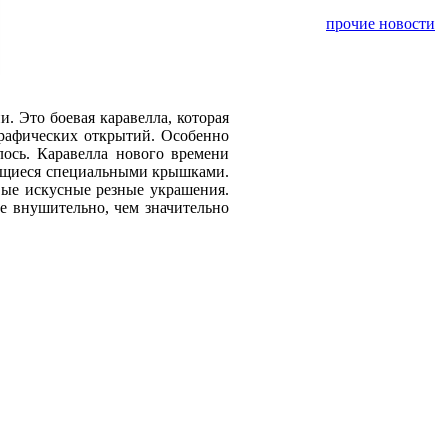
прочие новости
. Это боевая каравелла, которая
графических открытий. Особенно
лось. Каравелла нового времени
ающиеся специальными крышками.
вые искусные резные украшения.
е внушительно, чем значительно