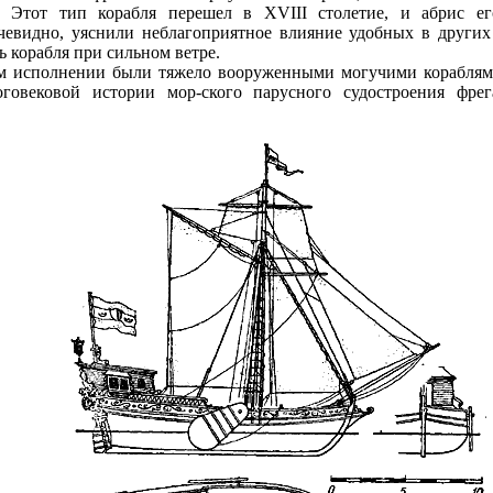
. Этот тип корабля перешел в XVIII столетие, и абрис е
очевидно, уяснили неблагоприятное влияние удобных в други
ь корабля при сильном ветре.
ом исполнении были тяжело вооруженными могучими кораблями
говековой истории мор-ского парусного судостроения фре