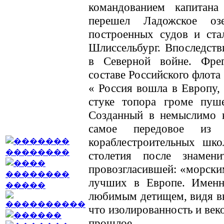
командованием капитан
перешел Ладожское о
построенных судов и ста
Шлиссельбург. Впоследств
в Северной войне. Фре
составе Российского флота 
« Россия вошла в Европу,
стуке топора громе пуш
Созданный в немыслимо к
самое передовое из 
кораблестроительных шко
столетия после знамен
провозгласившей: «морским
лучших в Европе. Именн
любимым детищем, видя внё
что изолированность и век
прошлое...