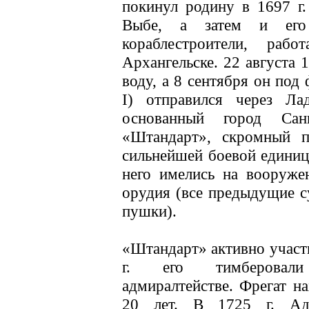
покинул родину в 1697 г
Выбе, а затем и его
кораблестроители, раб
Архангельске. 22 августа 
воду, а 8 сентября он под
I) отправился через Ла
основанный город Сан
«Штандарт», скромный п
сильнейшей боевой единице
него имелись на вооруже
орудия (все предыдущие с
пушки).
«Штандарт» активно участв
г. его тимберовали
адмиралтействе. Фрегат н
20 лет. В 1725 г. Адм