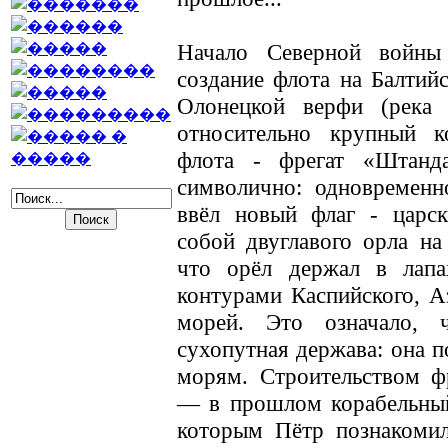
Начало Северной войны
создание флота на Балтийс
Олонецкой верфи (река
относительно крупный к
флота - фрегат «Штанда
символично: одновременн
ввёл новый флаг - царск
собой двуглавого орла на
что орёл держал в лап
контурами Каспийского, Аз
морей. Это означало,
сухопутная держава: она п
морям. Строительством ф
— в прошлом корабельный
которым Пётр познакомил