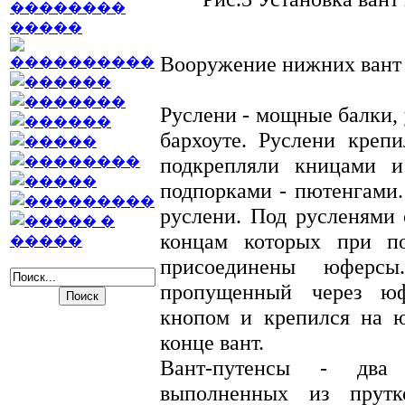
Вооружение нижних вант
Руслени - мощные балки,
бархоуте. Руслени креп
подкрепляли кницами 
подпорками - пютенгами. 
руслени. Под русленями 
концам которых при п
присоединены юферсы
пропущенный через юф
кнопом и крепился на ю
конце вант.
Вант-путенсы - два 
выполненных из прутк