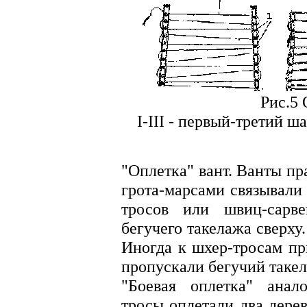
Рис.5 
I-III - первый-третий ша
"Оплетка" вант. Ванты пр
грота-марсами связывали
тросов или швиц-сарве
бегучего такелажа сверху.
Иногда к шхер-тросам пр
пропускали бегучий таке
"Боевая оплетка" анал
тросы оплетали два дере