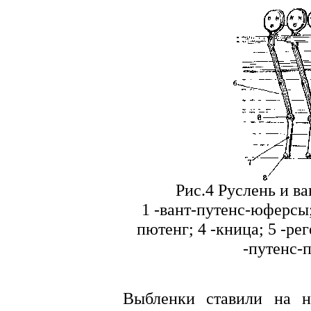
Рис.4 Руслень и ва
1 -вант-путенс-юферсы;
пютенг; 4 -кница; 5 -рег
-путенс-п
Выбленки ставили на н