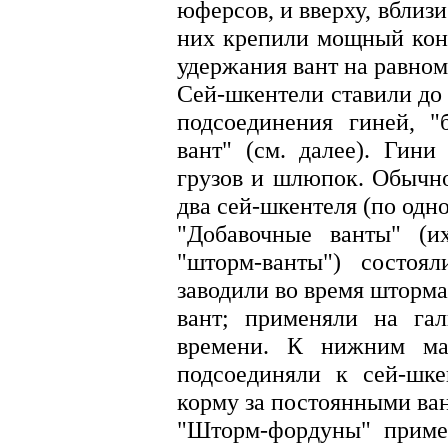
юферсов, и вверху, вблизи
них крепили мощный коне
удержания вант на равном
Сей-шкентели ставили до 
подсоединения гиней, "
вант" (см. далее). Гин
грузов и шлюпок. Обычно
два сей-шкентеля (по одн
"Добавочные ванты" (и
"шторм-ванты") состоя
заводили во время шторм
вант; применяли на гал
времени. К нижним ма
подсоединяли к сей-шк
корму за постоянными ва
"Шторм-фордуны" приме